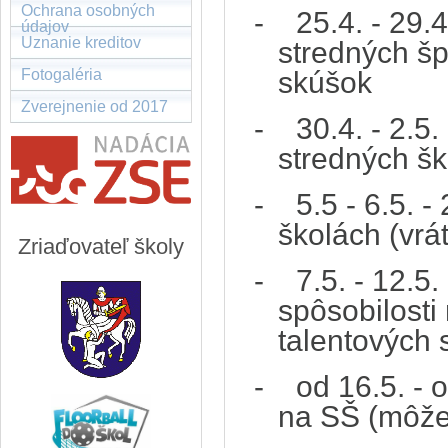
Ochrana osobných
-
25.4. - 29.
údajov
Uznanie kreditov
stredných šp
Fotogaléria
skúšok
Zverejnenie od 2017
- 30.4. - 2.5.
stredných šk
- 5.5 - 6.5. -
školách (vrá
Zriaďovateľ školy
- 7.5. - 12.5.
spôsobilosti
talentových 
- od 16.5. - o
na SŠ (môže 