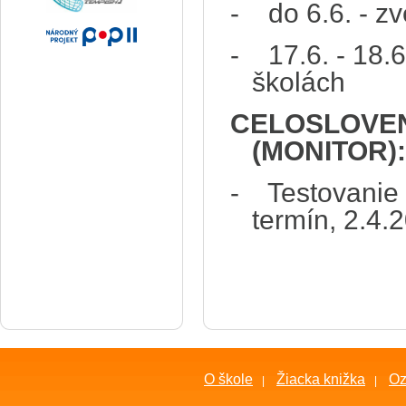
-
do 6.6. - z
- 17.6. - 18.6
školách
CELOSLOVEN
(MONITOR):
- Testovanie 9
termín, 2.4.
O škole
Žiacka knižka
O
|
|