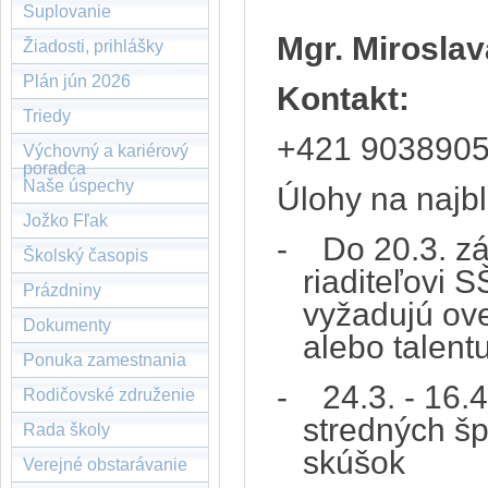
Suplovanie
Mgr. Mirosla
Žiadosti, prihlášky
Plán jún 2026
Kontakt:
Triedy
+421 903890
Výchovný a kariérový
poradca
Naše úspechy
Úlohy na najbl
Jožko Fľak
- Do 20.3.
zá
Školský časopis
riaditeľovi 
Prázdniny
vyžadujú ove
Dokumenty
alebo talent
Ponuka zamestnania
- 24.3. - 16.
Rodičovské združenie
stredných šp
Rada školy
skúšok
Verejné obstarávanie