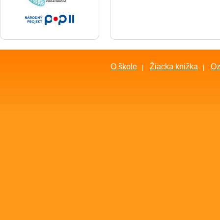
O škole
Žiacka knižka
O
|
|